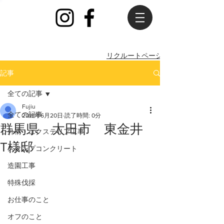
​リクルートページ
記事
全ての記事
Fujiu
全ての記事
2019年6月20日
読了時間: 0分
群馬県 太田市 東金井
外構・エクステリア工事
T様邸
スタンプコンクリート
造園工事
特殊伐採
お仕事のこと
オフのこと