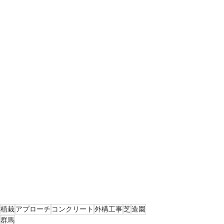
植栽
アプローチ
コンクリート
外構工事
芝
造園
群馬