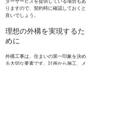
ターサービスを提供している場合もあ
りますので、契約時に確認しておくと
良いでしょう。
理想の外構を実現するた
めに
外構工事は、住まいの第一印象を決め
る大切な要素です。計画から施工、メ
ンテナンスまで一貫して丁寧に進める
ことで、長く快適に過ごせる空間が生
まれます。群馬県太田市を中心に活動
する私たち株式会社藤生造園土木は、
お客様の理想の庭づくりや外構工事を
全力でサポートいたします。ぜひお気
軽にご相談ください。
お見積りは無料です。まずはお