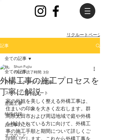
​リクルートページ
記事
全ての記事
Shun Fujiu
全ての記事
7月2日
読了時間: 3分
外構工事の施工プロセスを
外構・エクステリア工事
丁寧に解説
スタンプコンクリート
家の外観を美しく整える外構工事は、
造園工事
住まいの印象を大きく左右します。群
特殊伐採
馬県太田市および周辺地域で庭や外構
を検討されている方に向けて、外構工
お仕事のこと
事の施工手順と期間について詳しくご
オフのこと
説明いたします。これから外構工事を