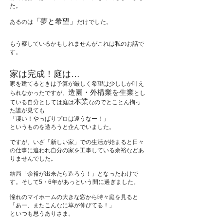
た。
「夢と希望」
あるのは
だけでした。
もう察しているかもしれませんがこれは私のお話で
す。
家は完成！庭は…
家を建てるときは予算が厳しく希望は少ししか叶え
造園・外構業を生業
られなかったですが、
とし
本業
ている自分としては庭は
なのでとことん拘っ
た誰が見ても
「凄い！やっぱりプロは違うなー！」
というものを造ろうと企んでいました。
​ですが、いざ「新しい家」での生活が始まると日々
の仕事に追われ自分の家を工事している余裕などあ
りませんでした。
結局「余裕が出来たら造ろう！」となったわけで
す。そして5・6年があっという間に過ぎました。
憧れのマイホームの大きな窓から時々庭を見ると
「あー、またこんなに草が伸びてる！」
といつも思うありさま。