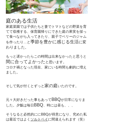
​庭のある生活
家庭菜園では子供たちと妻でトマトなどの野菜を育
てて収穫する、
保育園帰りにできた庭の果実
を採っ
て食べながら入ってきたり、
親子でベリーのジャム
季
節を豊かに感じる生活
に変
を作ったり…と
わりました
。
もっと遅かったらこの時間は出来なかったと思うと
間に合ってよかった
と思います。
コロナ禍となった現在、家にいる時間も劇的に増え
ました。
家の庭
そして気が付くとずっと
いたので
す。
BBQ
元々大好きだった事もあって
が日常になりま
BBQ
した。
夕飯は毎日
、時には昼も、、、
​そうなると必然的ににBBQが得意になり、究めた私
は最近では
よく
ソルトベイ
に間違えられます（笑）