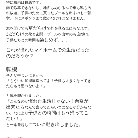
特に梅雨は最悪です。
雨で除草できないし、地面もぬかるんで車も靴も汚
れ放題。子供のために買ったプールを出すのも一苦
労。下にスポンジまで敷かなければなりません。
草だらけ
窓を開けても
で外を見る気にもなれず、
泥だらけ
面倒
の靴と玄関、プールを出すのも
で
楽しめず
子供たちとの時間も
、、、
これが憧れたマイホームでの生活だった
のだろうか？
転機
​そんな中ついに妻から
「もういい加減庭造ってよ！子供も大きくなってき
たらもう遊べないよ！」
と尻を叩かれました。
憧れた生活じゃない！余裕が
「こんなのが
出来たら
なんて言ってたらいつになるか分からな
子供との時間はもう帰ってこ
い。なにより
ない！
」
ついに動き出しました。
と一念発起して