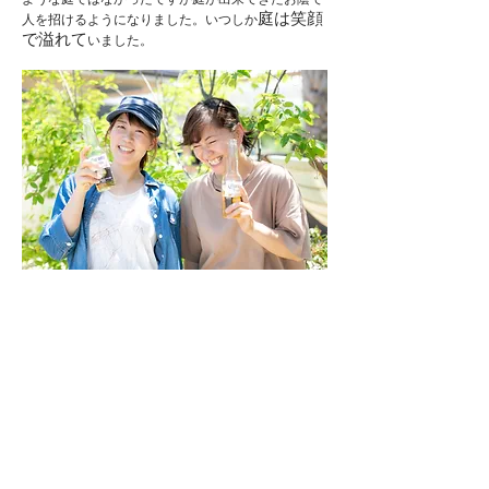
庭は笑顔
人を招けるようになりました。
いつしか
で溢れて
いました。
庭一つで変わる
こんなに素敵な空間・時間に
っ
てなんて凄い事なのだろう。
本当に心の底からそう
感じました。
以前は管理が面倒で、
窓も開けたくない、
見たくも
ただただ負担だった庭
ない
が、
庭を造ったこ
とで
子供たちと野菜を作ったり、
プールしたり、
ブ
ランコしたり、
そこの横でBBQなどをして
楽しめ
落ち着く空間
て、
とても
になりました。