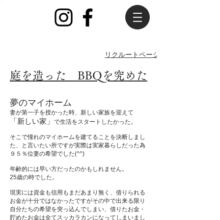
​リクルートページ
​庭を造った BBQを究めた
夢のマイホーム
妻が第一子を授かった時、新しい家族を迎えて
「新しい家」
で生活をスタートしたかった。
そこで憧れのマイホームを建てることを決断しまし
た、と言いたい所ですが実際は実家暮らしだった為
９５％位妻の希望でした(^^)
年齢的には早い方だったのかもしれません。
25歳の時でした。
現実には資金も信用もまだあまり無く、借りられる
お金が十分ではなかったですがその中で出来る限り
自分たちの希望を突っ込んでしまい、借りたお金・
貯めたお金は全てスッカラカンになってしまいまし