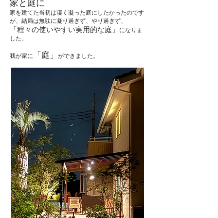
家と庭に
家を建てた当初は凄く凝った庭にしたかったのです
が、
結局は
無駄に凝り過ぎず、
やり過ぎず、
「程々の使いやすい実用的な庭」
になりま
した。
「庭」
我が家に
ができました。